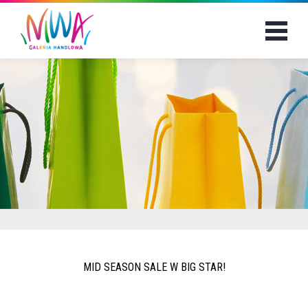
Sklepy
Usługi
Rozrywka
Promocje
Aktualności
Plan
Kontakt
MID SEASON SALE W BIG STAR!