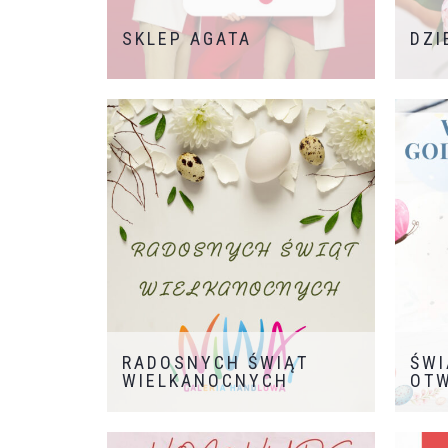
SKLEP AGATA
DZI
Już w najbliższą środę, 25 czerwca
zostanie otwarty sklep Agata –
pierwszy w Polsce, mniejszy format
należący do popularnej marki
aranżacji wnętrz. W nowym sklepie
znajdzie się bogata oferta dodatków i
dekoracji dla domu. Na Klientów
czekać będą m.in. specjalne akcje
promocyjne i dedykowana gazetka z
rabatami. Zapraszamy do Galerii Niwa
na poziom I.
RADOSNYCH ŚWIĄT
ŚWI
WIELKANOCNYCH
OTW