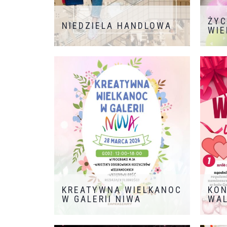
ŻYC
NIEDZIELA HANDLOWA
WIE
ZAPRASZAMY NA ZAKUPY
RÓWNIEŻ W NAJBLIŻSZĄ NIEDZIELĘ
HANDLOWĄ TJ 26.04
KREATYWNA WIELKANOC
KO
W GALERII NIWA
WA
Wielkanoc Niespodzianek dla