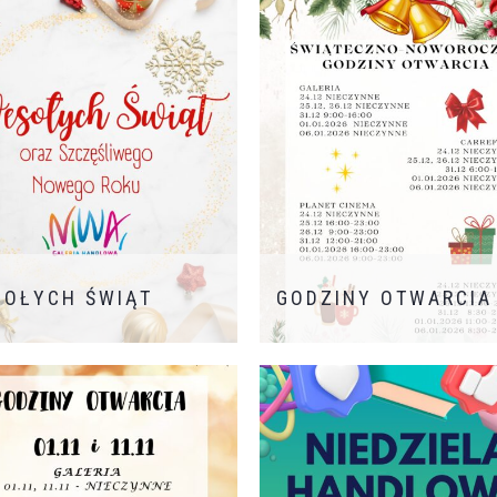
NKURS WALENTYNKOWY –
AJ KOLACJĘ DLA DWOJGA!
okazji Walentynek mamy dla
onkurs, w którym nagrodą
ą jest voucher na romantyczną
ję do Restauracji THE FLAME
wa bilety do Kina Planet
a. Miłość najlepiej smakuje
dobrym stole
Wyobraźcie
 wieczór, nastrojowa muzyka,
e jedzenie i Wy!
Jak
ć? […]
OŁYCH ŚWIĄT
GODZINY OTWARCIA
Przedstawiamy świąteczne go
otwarcia.