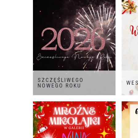
KO
Klientów szykujemy, Najsłodsze w
WYGR
mieście krówki także rozdajemy!
Z 
Koszyczki na święconkę razem
Was k
ozdobimy, Cudowny czas rodzinnie w
główn
Galerii Niwa spędzimy!
kolac
oraz d
Cinem
przy 
sobie
pyszn
wygra
SZCZĘŚLIWEGO
WES
NOWEGO ROKU