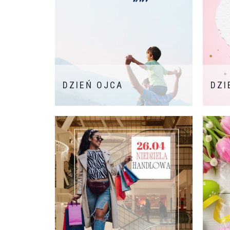
DZIEŃ OJCA
DZI
W dniu dzisiejszym, świętując Dzień
Z oka
Ojca, pragniemy złożyć wszystkim
wszys
Panom najlepsze życzenia. Niech ten
uśmie
czas będzie dla Was chwilą
i spok
zasłużonego odpoczynku, pełną
źródłe
radości z sukcesów dzieci oraz wielu
niewyc
powodów do dumy. Życzymy
zdrowia, wszelkiej pomyślności oraz
nieustającej energii w życiu
osobistym i zawodowym.