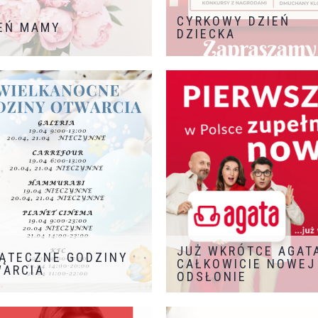
CYRKOWY DZIEŃ
EŃ MAMY
DZIECKA
CYRKOWY DZIEŃ DZIECKA!
Tego jeszcze nie było!
Zaczynamy świętowanie w iści
cyrkowym wydaniu!
Nie
możecie tego przegapić!
Zapraszamy do GALERII NIWA!
Start 31.05.2025r. godz. 12:00!
JUŻ WKRÓTCE AGAT
ĄTECZNE GODZINY
CAŁKOWICIE NOWEJ
ARCIA
ODSŁONIE
Agata to jedna z największych i