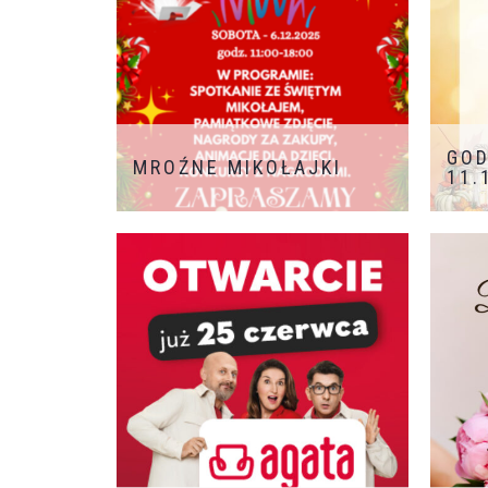
GOD
MROŹNE MIKOŁAJKI
11.
Zapraszamy wszystkie Dzieci
na Mroźne Mikołajki, które
odbędą się już W SOBOTĘ –
6.12.2025 w godzinach 11:00-18:00
W programie m.in.:
spotkanie ze Świętym Mikołajek
pamiątkowe zdjęcie
nagrody
za zakupy
animacje dla Dzieci
konkursy z nagrodami
ZAPRASZAMY