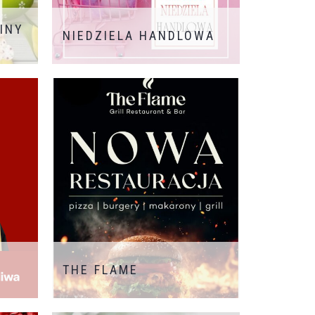
INY
NIEDZIELA HANDLOWA
Planujecie zakupy? Mamy świetną
wiadomość! W najbliższą niedzielę
nasza galeria jest OTWARTA!
Zapraszamy! Do zobaczenia w
godzinach 10:00 – 20:00
THE FLAME
Z radością informujemy, że