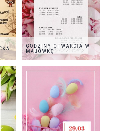
GODZINY OTWARCIA W
ECKA
MAJÓWKĘ
Informujemy, że w dniach 1 i 3 maja
pracujemy w zmienionych godzinach.
W pozostałe dni zapraszamy
standardowo! Udanej zabawy i
pięknej, wiosennej pogody dla
wszystkich