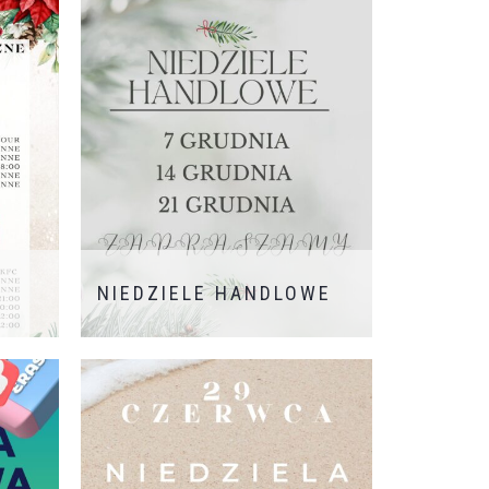
restauracja
The Flame
jest już
OTWARTA! To miejsce, gdzie smak
spotyka się z pasją, a każdy posiłek
tworzymy z najwyższej jakości
składników. Przyjdź, poznaj nasze
menu i świętuj z nami ten wyjątkowy
moment
Czekają na Was pyszne
dania, wyjątkowa atmosfera i miła
obsługa
Do zobaczenia!
NIEDZIELE HANDLOWE
dziny