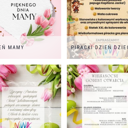
EŃ MAMY
PIRACKI DZIEŃ DZI
zji Dnia Mamy, życzymy
tkim Mamom radości,
chu oraz mnóstwa wspaniałych
ojnych chwil. Jesteście
m siły, miłości i
zerpanej inspiracji.